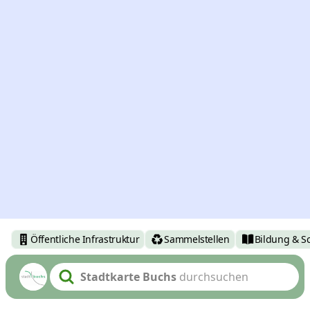
Öffentliche Infrastruktur
Sammelstellen
Bildung & S
Stadtkarte Buchs
durchsuchen
Search text