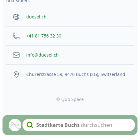
und Storen.
duesel.ch
+41 81 756 32 30
info@duesel.ch
Churerstrasse 59, 9470 Buchs (SG), Switzerland
© Quo Space
Stadtkarte Buchs
durchsuchen
Search text