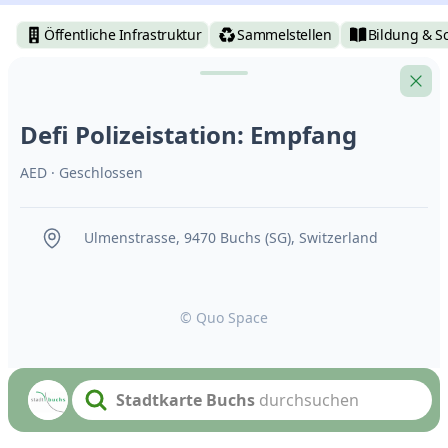
Öffentliche Infrastruktur
Sammelstellen
Bildung & S
Defi Polizeistation: Empfang
AED
· Geschlossen
Ulmenstrasse, 9470 Buchs (SG), Switzerland
© Quo Space
Stadtkarte Buchs
durchsuchen
Search text